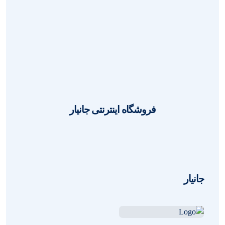
کابل DISPLAY PORT به HDMI طول
1.8 متر
1402-10-21
مهدی فرنیا
0
فروشگاه اینترنتی جانیار
جانیار