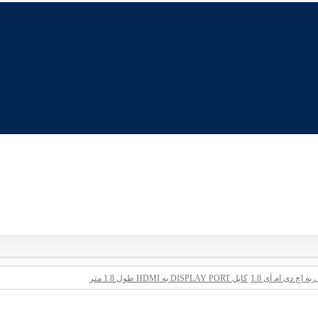
ه اچ دی ام آی 1.8
کابل DISPLAY PORT به HDMI طول 1.8 متر