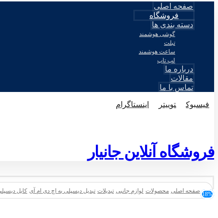
صفحه اصلی
فروشگاه
دسته بندی ها
گوشی هوشمند
تبلت
ساعت هوشمند
لپ تاپ
درباره ما
مقالات
تماس با ما
فيسبوک
توییتر
اینستاگرام
© طراحی توسط اکسترا تیم 2026
فروشگاه آنلاین جانیار
صفحه اصلی
محصولات
لوازم جانبی
تبدیلات
تبدیل دیسپلی به اچ دی ام آی
کابل دیسپلی ب
18%