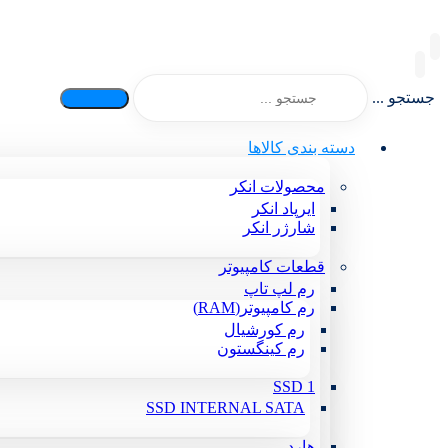
جستجو ...
دسته بندی کالاها
محصولات انکر
ایرپاد انکر
شارژر انکر
قطعات کامپیوتر
رم لپ تاپ
رم کامپیوتر(RAM)
رم کورشیال
رم کینگستون
SSD 1
SSD INTERNAL SATA
هارد