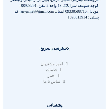
کوچه صومعه سرا پلاک 18 واحد 2 تلفن :88923291
موبایل :09338588710 ایمیل: janyar.net@gmail.com کد
پستی : 1593813914
دسترسی سریع
امور مشتریان
خدمات
اخبار
تماس با ما
پشتیبانی