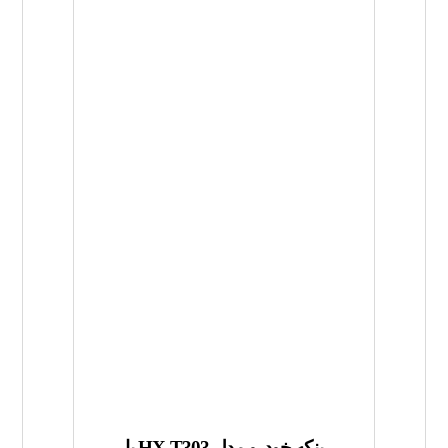
پنکه خودرو مدل HX-T303 با