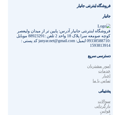
فروشگاه اینترنتی جانیار
جانیار
فروشگاه اینترنتی جانیار آدرس: پایین تر از میدان ولیعصر
کوچه صومعه سرا پلاک 18 واحد 2 تلفن :88923291 موبایل
:09338588710 ایمیل: janyar.net@gmail.com کد پستی :
1593813914
دسترسی سریع
امور مشتریان
خدمات
اخبار
تماس با ما
پشتیبانی
سوالات
بازگردانی
قوانین