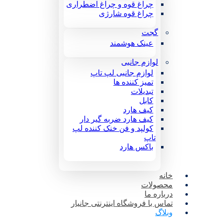
چراغ قوه و چراغ اضطراری
چراغ قوه شارژی
گجت
عینک هوشمند
لوازم جانبی
لوازم جانبی لپ تاپ
تمیز کننده ها
تبدیلات
کابل
کیف هارد
کیف هارد ضربه گیر دار
کولپد و فن خنک کننده لپ
تاپ
باکس هارد
خانه
محصولات
درباره ما
تماس با فروشگاه اینترنتی جانیار
وبلاگ