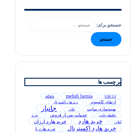
جستجو برای:
بر چسب ها
mehdi farnia
adata
USB 3.0
ارتقای کامپیوتر
برند هارد اکسترنال
جانیار
بهینه‌سازی سایت
بکاپ
خدمات پس از فروش
حافظه جانبی
خرید
خرید هارد
خرید هارد ارزان
آنلاین
خرید هارد اکسترنال
خرید هارد با