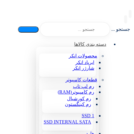
جستجو ...
دسته بندی کالاها
محصولات انکر
ایرپاد انکر
شارژر انکر
قطعات کامپیوتر
رم لپ تاپ
رم کامپیوتر(RAM)
رم کورشیال
رم کینگستون
SSD 1
SSD INTERNAL SATA
هارد