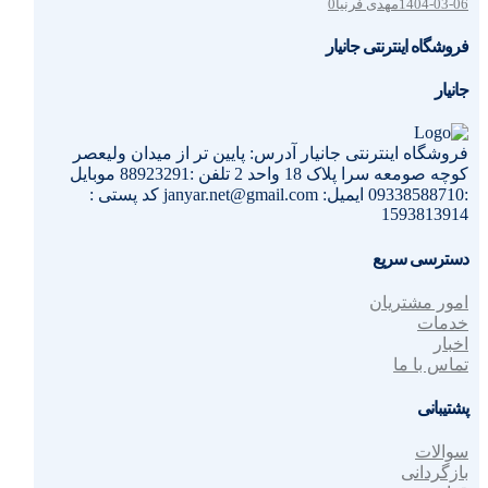
1404-03-06
مهدی فرنیا
0
فروشگاه اینترنتی جانیار
جانیار
فروشگاه اینترنتی جانیار آدرس: پایین تر از میدان ولیعصر
کوچه صومعه سرا پلاک 18 واحد 2 تلفن :88923291 موبایل
:09338588710 ایمیل: janyar.net@gmail.com کد پستی :
1593813914
دسترسی سریع
امور مشتریان
خدمات
اخبار
تماس با ما
پشتیبانی
سوالات
بازگردانی