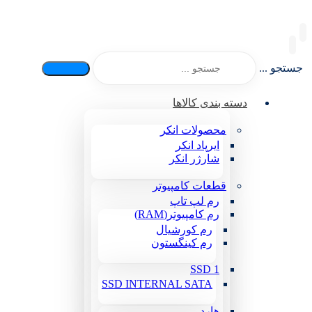
جستجو ...
دسته بندی کالاها
محصولات انکر
ایرپاد انکر
شارژر انکر
قطعات کامپیوتر
رم لپ تاپ
رم کامپیوتر(RAM)
رم کورشیال
رم کینگستون
SSD 1
SSD INTERNAL SATA
هارد