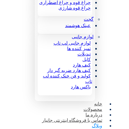
چراغ قوه و چراغ اضطراری
چراغ قوه شارژی
گجت
عینک هوشمند
لوازم جانبی
لوازم جانبی لپ تاپ
تمیز کننده ها
تبدیلات
کابل
کیف هارد
کیف هارد ضربه گیر دار
کولپد و فن خنک کننده لپ
تاپ
باکس هارد
خانه
محصولات
درباره ما
تماس با فروشگاه اینترنتی جانیار
وبلاگ