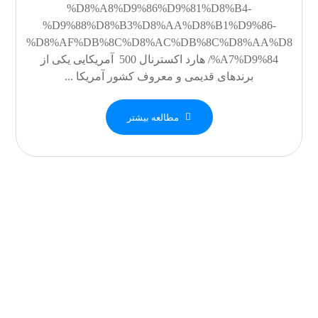
%D8%A8%D9%86%D9%81%D8%B4-
%D9%88%D8%B3%D8%AA%D8%B1%D9%86-
%D8%AF%DB%8C%D8%AC%DB%8C%D8%AA%D8
%A7%D9%84/ هارد اکسترنال 500 آمریکایی یکی از
برندهای قدیمی و معروف کشور آمریکا ...
مطالعه بیشتر