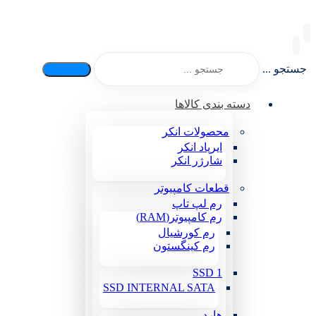
جستجو ...
دسته بندی کالاها
محصولات انکر
ایرپاد انکر
شارژر انکر
قطعات کامپیوتر
رم لپ تاپ
رم کامپیوتر(RAM)
رم کورشیال
رم کینگستون
SSD 1
SSD INTERNAL SATA
هارد