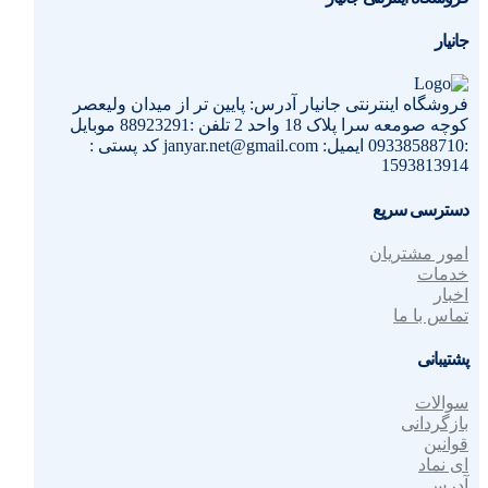
جانیار
فروشگاه اینترنتی جانیار آدرس: پایین تر از میدان ولیعصر
کوچه صومعه سرا پلاک 18 واحد 2 تلفن :88923291 موبایل
:09338588710 ایمیل: janyar.net@gmail.com کد پستی :
1593813914
دسترسی سریع
امور مشتریان
خدمات
اخبار
تماس با ما
پشتیبانی
سوالات
بازگردانی
قوانین
ای نماد
آدرس