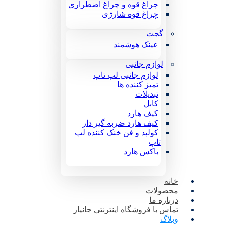
چراغ قوه و چراغ اضطراری
چراغ قوه شارژی
گجت
عینک هوشمند
لوازم جانبی
لوازم جانبی لپ تاپ
تمیز کننده ها
تبدیلات
کابل
کیف هارد
کیف هارد ضربه گیر دار
کولپد و فن خنک کننده لپ
تاپ
باکس هارد
خانه
محصولات
درباره ما
تماس با فروشگاه اینترنتی جانیار
وبلاگ