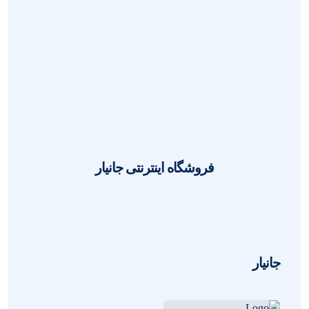
هارد ۵۰۰ گیگ اکسترنال Netpill آمریکایی
مدل 2512؛ انتخابی مطمئن برای فیلم
عروسی + کیف هدیه
1404-03-10
مهدی فرنیا
0
فروشگاه اینترنتی جانیار
جانیار